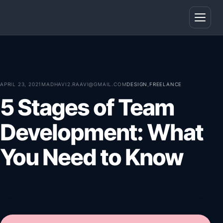
Open
APRIL 23, 2021
MADHAVI2.RAAVI@GMAIL.COM
DESIGN
,
FREELANCE
5 Stages of Team
Development: What
You Need to Know