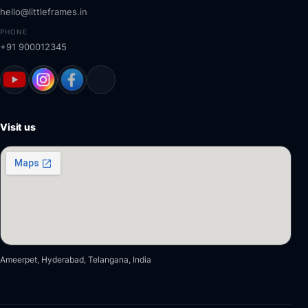
hello@littleframes.in
PHONE
+91 900012345
Visit us
Ameerpet, Hyderabad, Telangana, India