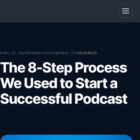
Open
APRIL 23, 2021
MADHAVI2.RAAVI@GMAIL.COM
BUSINESS
The 8-Step Process
We Used to Start a
Successful Podcast