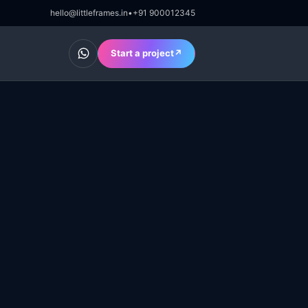
hello@littleframes.in
•
+91 900012345
Chat on WhatsApp
Start a project
↗