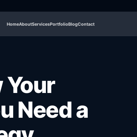
Home
About
Services
Portfolio
Blog
Contact
 Your
u Need a
egy