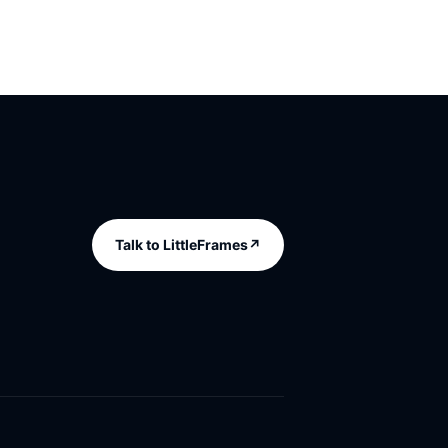
Talk to LittleFrames
↗