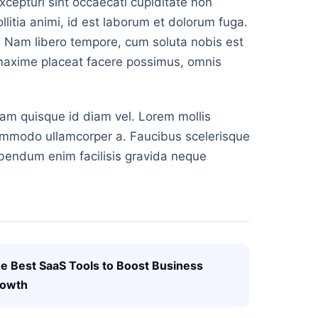
xcepturi sint occaecati cupiditate non
ollitia animi, id est laborum et dolorum fuga.
o. Nam libero tempore, cum soluta nobis est
 maxime placeat facere possimus, omnis
quam quisque id diam vel. Lorem mollis
 commodo ullamcorper a. Faucibus scelerisque
ibendum enim facilisis gravida neque
e Best SaaS Tools to Boost Business
owth