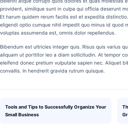
deleniti atque corrupti quos dolores et quas molestias e
provident, similique sunt in culpa qui officia deserunt m
Et harum quidem rerum facilis est et expedita distincti
eligendi optio cumque nihil impedit quo minus id quod
voluptas assumenda est, omnis dolor repellendus.
Bibendum est ultricies integer quis. Risus quis varius 
aliquam ut porttitor leo a diam sollicitudin. At tempor
eleifend donec pretium vulputate sapien nec. Aliquet b
convallis. In hendrerit gravida rutrum quisque.
Post navigation
Tools and Tips to Successfully Organize Your
Th
Small Business
Gr