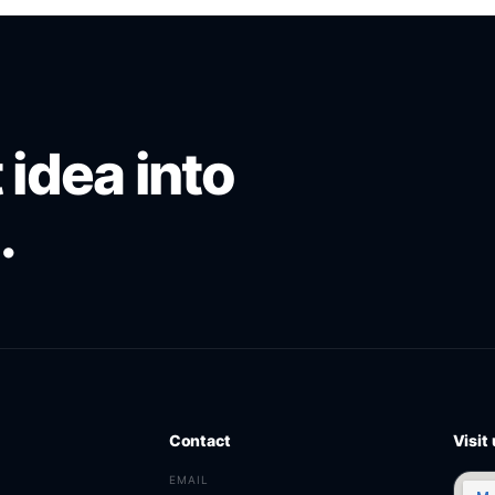
 idea into
.
Contact
Visit
EMAIL