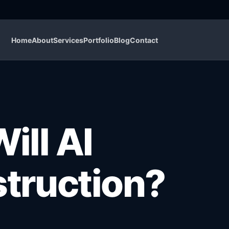
Home
About
Services
Portfolio
Blog
Contact
ill AI
truction?