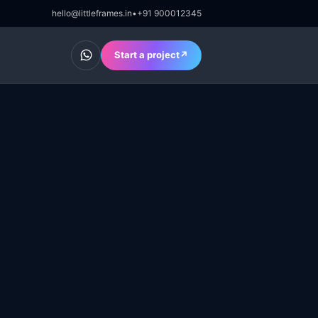
hello@littleframes.in
•
+91 900012345
Chat on WhatsApp
Start a project
↗