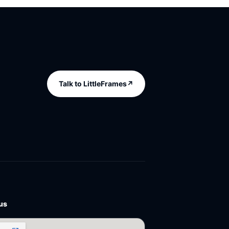
Talk to LittleFrames
↗
 us