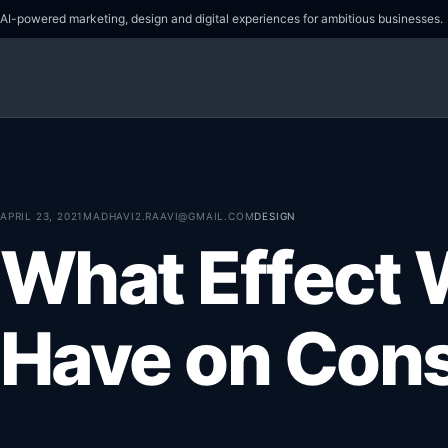
AI-powered marketing, design and digital experiences for ambitious businesses.
APRIL 23, 2021
MADHAVI2.RAAVI@GMAIL.COM
DESIGN
What Effect W
Have on Cons